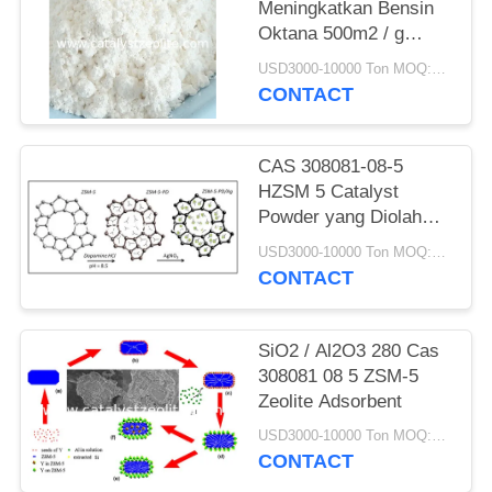
Meningkatkan Bensin
Oktana 500m2 / g
ZSM-5 Zeolite Catalyst
USD3000-10000 Ton MOQ:1 KG
CONTACT
CAS 308081-08-5
HZSM 5 Catalyst
Powder yang Diolah
secara Hidrotermal
USD3000-10000 Ton MOQ:1 KG
CONTACT
SiO2 / Al2O3 280 Cas
308081 08 5 ZSM-5
Zeolite Adsorbent
USD3000-10000 Ton MOQ:1 KG
CONTACT