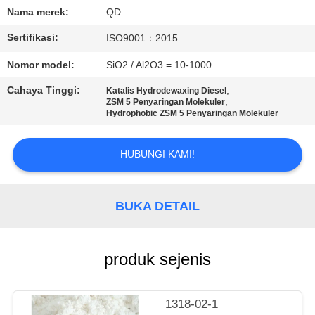
KUALITAS
Nama merek:
QD
Sertifikasi:
ISO9001：2015
HUBUNGI
Nomor model:
SiO2 / Al2O3 = 10-1000
KAMI
Cahaya Tinggi:
,
Katalis Hydrodewaxing Diesel
,
ZSM 5 Penyaringan Molekuler
BERITA
Hydrophobic ZSM 5 Penyaringan Molekuler
HUBUNGI KAMI!
KASUS
SITEMAP
BUKA DETAIL
PRIVACY
produk sejenis
POLICY
1318-02-1