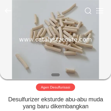
CATALYSTS
GROUP
CO.,LTD.
All
Rights
Reserved.
RUMAH
PRODUK
TENTANG
KAMI
TUR
PABRIK
Agen Desulfurisasi
Desulfurizer eksturde abu-abu muda
KONTROL
yang baru dikembangkan