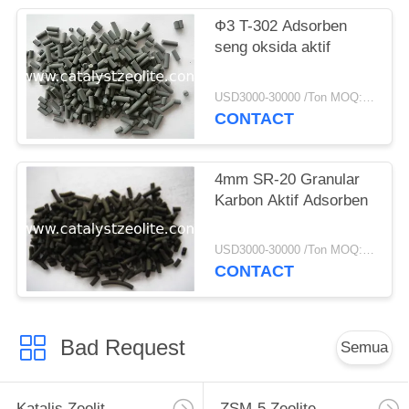
Ф3 T-302 Adsorben
seng oksida aktif
USD3000-30000 /Ton MOQ:1 KG
CONTACT
4mm SR-20 Granular
Karbon Aktif Adsorben
USD3000-30000 /Ton MOQ:1 KG
CONTACT
Bad Request
Semua
Katalis Zeolit
ZSM-5 Zeolite