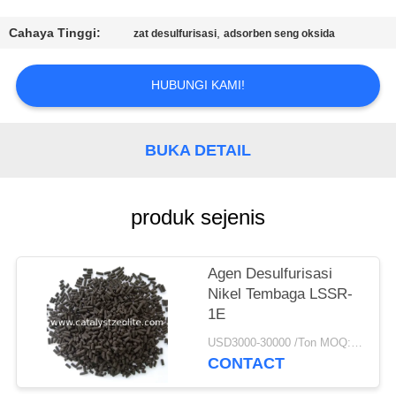
KUALITAS
Cahaya Tinggi:
,
zat desulfurisasi
adsorben seng oksida
HUBUNGI
KAMI
HUBUNGI KAMI!
BERITA
BUKA DETAIL
KASUS
produk sejenis
SITEMAP
Agen Desulfurisasi
Nikel Tembaga LSSR-
PRIVACY
1E
POLICY
USD3000-30000 /Ton MOQ:1 KG
CONTACT