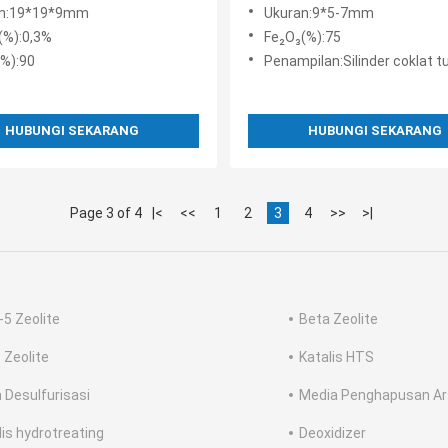
si Berbasis Nikel
ISO9001
an:19*19*9mm
Ukuran:9*5-7mm
(%):0,3%
Fe₂O₃(%):75
(%):90
Penampilan:Silinder coklat t
HUBUNGI SEKARANG
HUBUNGI SEKARANG
Page 3 of 4
|<
<<
1
2
3
4
>>
>|
5 Zeolite
Beta Zeolite
 Zeolite
Katalis HTS
 Desulfurisasi
Media Penghapusan A
lis hydrotreating
Deoxidizer