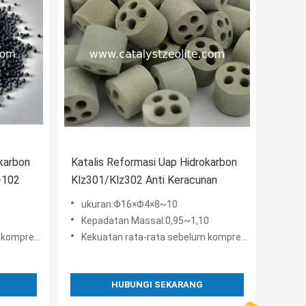
karbon
Katalis Reformasi Uap Hidrokarbon
j-102
Klz301/Klz302 Anti Keracunan
ukuran:Φ16×Φ4×8~10
Kepadatan Massal:0,95~1,10
al) (N/cm):≥360
Kekuatan rata-rata sebelum kompresi (kompresi lateral) (N/cm):≥200
HUBUNGI SEKARANG