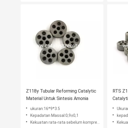
Z118y Tubular Reforming Catalytic
RTS Z1
Material Untuk Sintesis Amonia
Catalyt
Amonia
ukuran:16*9*3.5
Ukura
Kepadatan Massal:0,9±0,1
kepad
Kekuatan rata-rata sebelum kompresi (kompresi lateral) (N/cm):≥350
Kekuatan r