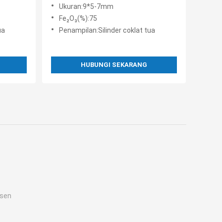
Ukuran:9*5-7mm
Fe₂O₃(%):75
ua
Penampilan:Silinder coklat tua
HUBUNGI SEKARANG
rsen