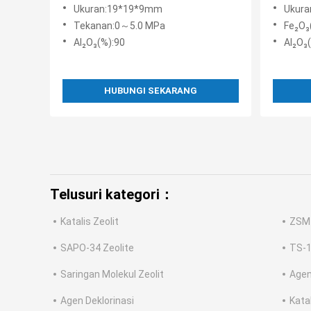
Reforma
Ukuran:19*19*9mm
Ukur
Tekanan:0～5.0 MPa
Fe₂O₃
Al₂O₃(%):90
Al₂O₃
HUBUNGI SEKARANG
Telusuri kategori：
Katalis Zeolit
ZSM-
SAPO-34 Zeolite
TS-1
Saringan Molekul Zeolit
Agen
Agen Deklorinasi
Kata