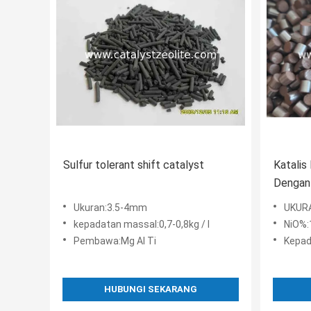
Sulfur tolerant shift catalyst
Katalis
Dengan
KATALC
Ukuran:3.5-4mm
UKUR
Shiftm
kepadatan massal:0,7-0,8kg / l
NiO%:
Pembawa:Mg Al Ti
Kepad
HUBUNGI SEKARANG