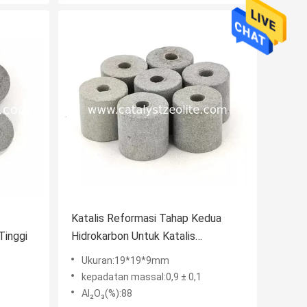
Katalis Reformasi Tahap Kedua
Tinggi
Hidrokarbon Untuk Katalis
Reformasi Berbasis Nikel
Ukuran:19*19*9mm
kepadatan massal:0,9 ± 0,1
Al₂O₃(%):88