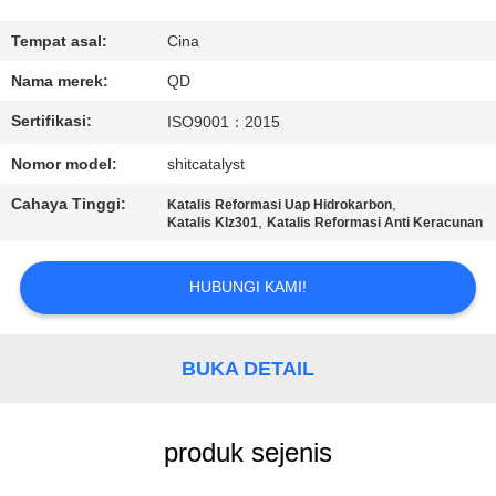
KUALITAS
Tempat asal:
Cina
HUBUNGI
Nama merek:
QD
KAMI
Sertifikasi:
ISO9001：2015
Nomor model:
shitcatalyst
BERITA
Cahaya Tinggi:
,
Katalis Reformasi Uap Hidrokarbon
,
Katalis Klz301
Katalis Reformasi Anti Keracunan
KASUS
HUBUNGI KAMI!
SITEMAP
BUKA DETAIL
PRIVACY
POLICY
produk sejenis