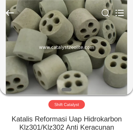
CATALYSTS
GROUP
CO.,LTD.
All
Rights
Reserved.
RUMAH
PRODUK
TENTANG
KAMI
TUR
PABRIK
Shift Catalyst
Katalis Reformasi Uap Hidrokarbon
KONTROL
Klz301/Klz302 Anti Keracunan