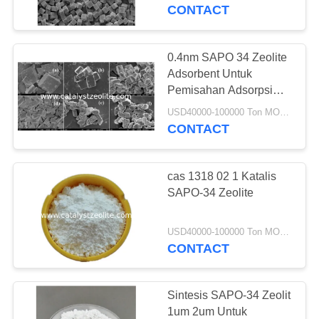
KUALITAS
CONTACT
HUBUNGI
0.4nm SAPO 34 Zeolite
12
KAMI
Adsorbent Untuk
Pemisahan Adsorpsi
Beta Zeolite
Gas
BERITA
USD40000-100000 Ton MOQ:1 KG
CONTACT
KASUS
cas 1318 02 1 Katalis
SAPO-34 Zeolite
SITEMAP
17
USD40000-100000 Ton MOQ:1 KG
CONTACT
PRIVACY
SAPO-34 Zeolite
POLICY
Sintesis SAPO-34 Zeolit
​​​​1um 2um Untuk