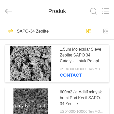
CATALYSTS
GROUP
CO.,LTD.
Produk
All
Rights
Reserved.
RUMAH
22
SAPO-34 Zeolite
Katalis Zeolit
PRODUK
1.5μm Molecular Sieve
Zeolite SAPO 34
TENTANG
Catalyst Untuk Pelapis
KAMI
Agen Bantu
USD40000-100000 Ton MOQ:1 KG
CONTACT
43
TUR
PABRIK
600m2 / g Aditif minyak
ZSM-5 Zeolite
bumi Pori Kecil SAPO-
34 Zeolite
KONTROL
USD40000-100000 Ton MOQ:1 KG