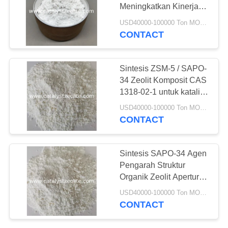
Meningkatkan Kinerja
MTO
USD40000-100000 Ton MOQ:1 KG
CONTACT
10
TS-1 Zeolite
Sintesis ZSM-5 / SAPO-
34 Zeolit ​​Komposit CAS
1318-02-1 untuk katalis
MTO
USD40000-100000 Ton MOQ:1 KG
CONTACT
10
Sintesis SAPO-34 Agen
Pengarah Struktur
Katalis HTS
Organik Zeolit ​​​​Aperture
0.4nm
USD40000-100000 Ton MOQ:1 KG
CONTACT