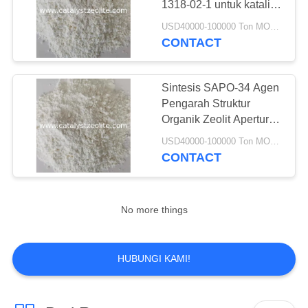
1318-02-1 untuk katalis
69
MTO
USD40000-100000 Ton MOQ:1 KG
CONTACT
Katalis hydrotreating
Sintesis SAPO-34 Agen
Pengarah Struktur
Organik Zeolit ​​​​Aperture
0.4nm
USD40000-100000 Ton MOQ:1 KG
CONTACT
13
Deoxidizer
No more things
HUBUNGI KAMI!
10