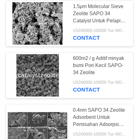
1.5μm Molecular Sieve
Zeolite SAPO 34
58
Catalyst Untuk Pelapis
Saringan Molekul
Agen Bantu
USD40000-100000 Ton MOQ:1 KG
CONTACT
Zeolit
600m2 / g Aditif minyak
bumi Pori Kecil SAPO-
34 Zeolite
44
USD40000-100000 Ton MOQ:1 KG
CONTACT
Agen Desulfurisasi
0.4nm SAPO 34 Zeolite
Adsorbent Untuk
Pemisahan Adsorpsi
Gas
USD40000-100000 Ton MOQ:1 KG