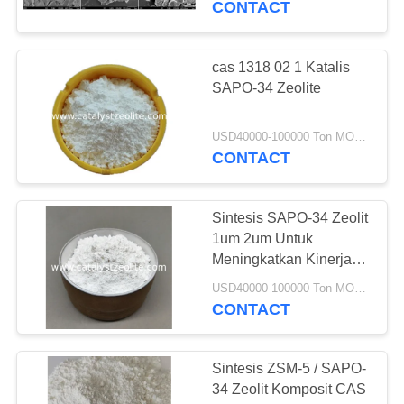
CONTACT
16
Media
cas 1318 02 1 Katalis
SAPO-34 Zeolite
Penghapusan Arsen
USD40000-100000 Ton MOQ:1 KG
CONTACT
Sintesis SAPO-34 Zeolit
5
​​​​1um 2um Untuk
Meningkatkan Kinerja
Agen Deklorinasi
MTO
USD40000-100000 Ton MOQ:1 KG
CONTACT
Sintesis ZSM-5 / SAPO-
34 Zeolit ​​Komposit CAS