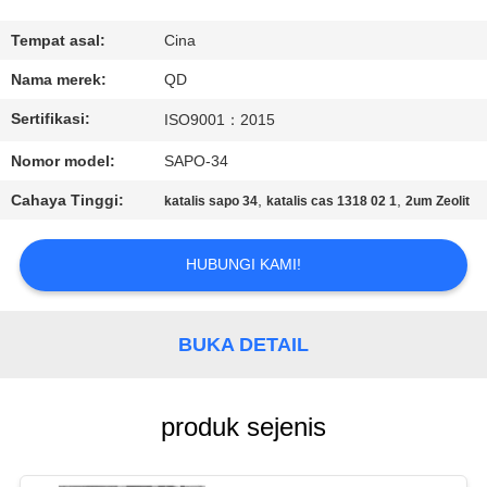
KUALITAS
Tempat asal:
Cina
HUBUNGI
Nama merek:
QD
KAMI
Sertifikasi:
ISO9001：2015
Nomor model:
SAPO-34
BERITA
Cahaya Tinggi:
,
,
katalis sapo 34
katalis cas 1318 02 1
2um Zeolit
KASUS
HUBUNGI KAMI!
SITEMAP
BUKA DETAIL
PRIVACY
POLICY
produk sejenis