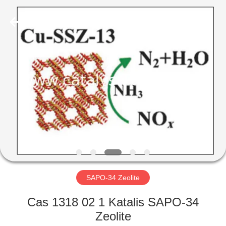
CATALYSTS
GROUP
CO.,LTD.
All
Rights
Reserved.
RUMAH
PRODUK
TENTANG
KAMI
TUR
PABRIK
SAPO-34 Zeolite
Cas 1318 02 1 Katalis SAPO-34
KONTROL
Zeolite