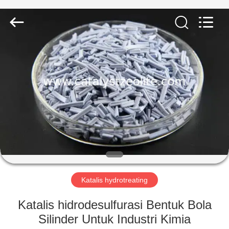
CATALYSTS
GROUP
CO.,LTD.
All
Rights
Reserved.
RUMAH
PRODUK
TENTANG
KAMI
TUR
PABRIK
Katalis hydrotreating
Katalis hidrodesulfurasi Bentuk Bola
KONTROL
Silinder Untuk Industri Kimia