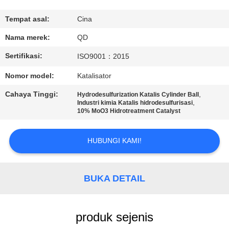
KUALITAS
Tempat asal:
Cina
HUBUNGI
Nama merek:
QD
KAMI
Sertifikasi:
ISO9001：2015
Nomor model:
Katalisator
BERITA
Cahaya Tinggi:
,
Hydrodesulfurization Katalis Cylinder Ball
,
Industri kimia Katalis hidrodesulfurisasi
10% MoO3 Hidrotreatment Catalyst
KASUS
HUBUNGI KAMI!
SITEMAP
BUKA DETAIL
PRIVACY
POLICY
produk sejenis