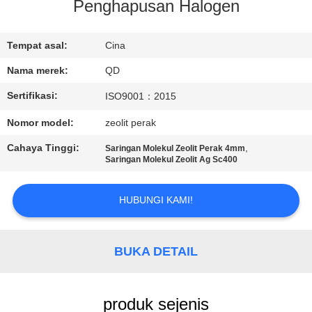
KUALITAS
Penghapusan Halogen
HUBUNGI
Tempat asal:
Cina
KAMI
Nama merek:
QD
Sertifikasi:
ISO9001：2015
BERITA
Nomor model:
zeolit ​​perak
Cahaya Tinggi:
,
Saringan Molekul Zeolit ​​Perak 4mm
KASUS
Saringan Molekul Zeolit ​​Ag Sc400
SITEMAP
HUBUNGI KAMI!
PRIVACY
BUKA DETAIL
POLICY
produk sejenis