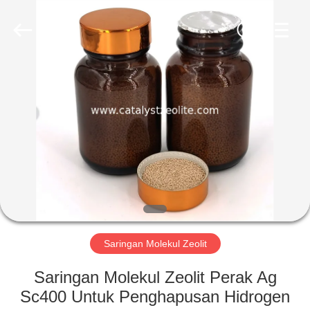
CATALYSTS
GROUP
CO.,LTD.
All
Rights
Reserved.
RUMAH
PRODUK
TENTANG
KAMI
TUR
PABRIK
Saringan Molekul Zeolit
Saringan Molekul Zeolit ​​Perak Ag
KONTROL
Sc400 Untuk Penghapusan Hidrogen