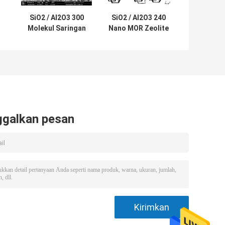
SiO2 / Al2O3 300
SiO2 / Al2O3 240
Molekul Saringan
Nano MOR Zeolite
ar
Zeolit ​​ZSM-22
Adsorbent Untuk
Untuk Cracking
Catalyze
Katalitik
Cracking
ggalkan pesan