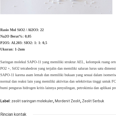
Rasio Mol SiO2 / Al2O3: 22
Na2O Berat%: 0,05
P2O5: AL203: SIO2: 1: 1: 0,5
Ukuran: 1-2um
Saringan molekul SAPO-11 yang memiliki struktur AEL, kelompok ruang orto
PO2 +, SiO2 tetrahedron yang terjalin dan memiliki saluran lurus satu dimens
SAPO-11 karena asam lemah dan memiliki bukaan yang sesuai dalam isomerisasi
normal dan reaksi lain yang memiliki aktivitas dan selektivitas tinggi untuk
bumi penguras hidrogen kritis lainnya penyulingan, petrokimia dan aplikasi pr
,
,
Label:
zeolit ​​saringan molekuler
Mordenit Zeolit
Zeolit ​​Serbuk
Rincian kontak