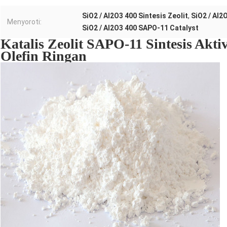
SiO2 / Al2O3 400 Sintesis Zeolit
,
SiO2 / Al2
Menyoroti:
SiO2 / Al2O3 400 SAPO-11 Catalyst
Katalis Zeolit ​​SAPO-11 Sintesis Akt
Olefin Ringan