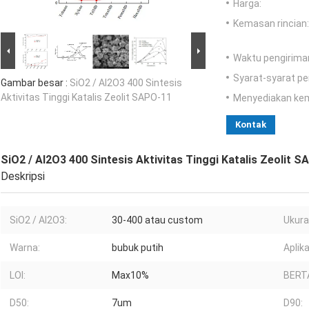
Harga:
Kemasan rincian:
Waktu pengirima
Syarat-syarat p
Gambar besar :
SiO2 / Al2O3 400 Sintesis
Aktivitas Tinggi Katalis Zeolit ​​SAPO-11
Menyediakan ke
Kontak
SiO2 / Al2O3 400 Sintesis Aktivitas Tinggi Katalis Zeolit ​​
Deskripsi
SiO2 / Al2O3:
30-400 atau custom
Ukura
Warna:
bubuk putih
Aplika
LOI:
Max10%
BERT
D50:
7um
D90: