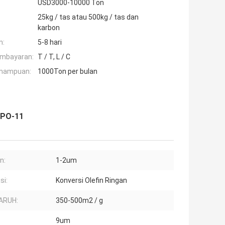
USD3000-10000 Ton
25kg / tas atau 500kg / tas dan
karbon
n:
5-8 hari
embayaran:
T / T, L / C
mampuan:
1000Ton per bulan
SAPO-11
n:
1-2um
si:
Konversi Olefin Ringan
ARUH:
350-500m2 / g
9um