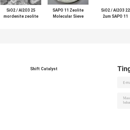
SiO2 / Al2O3 25
SAPO 11 Zeolite
SiO2 / Al2O3 22
mordenite zeolite
Molecular Sieve
2um SAPO 11
Molekul Saringan
Untuk Petrokimia
Zeolite Molecul
Sieve Powder
Tin
Shift Catalyst