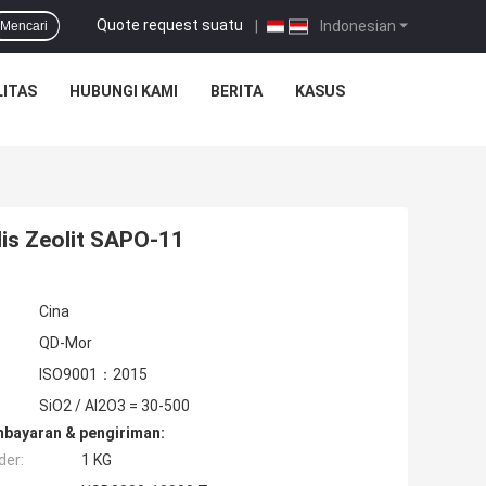
Quote request suatu
|
Indonesian
Mencari
ITAS
HUBUNGI KAMI
BERITA
KASUS
is Zeolit ​​SAPO-11
Cina
QD-Mor
ISO9001：2015
SiO2 / Al2O3 = 30-500
mbayaran & pengiriman:
der:
1 KG