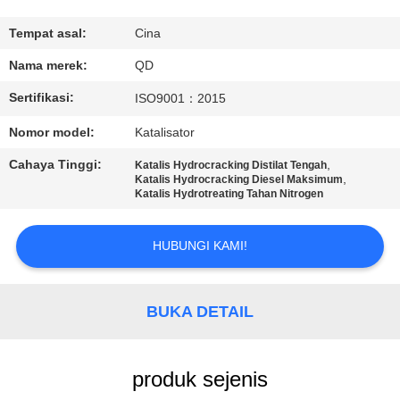
KUALITAS
Tempat asal:
Cina
HUBUNGI
Nama merek:
QD
KAMI
Sertifikasi:
ISO9001：2015
Nomor model:
Katalisator
BERITA
Cahaya Tinggi:
,
Katalis Hydrocracking Distilat Tengah
,
Katalis Hydrocracking Diesel Maksimum
Katalis Hydrotreating Tahan Nitrogen
KASUS
HUBUNGI KAMI!
SITEMAP
BUKA DETAIL
PRIVACY
POLICY
produk sejenis