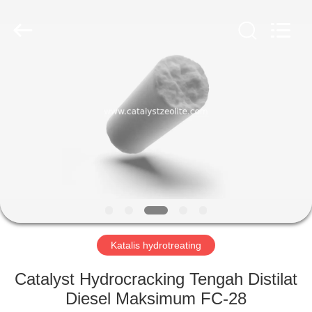
CATALYSTS
GROUP
CO.,LTD.
All
Rights
Reserved.
RUMAH
PRODUK
TENTANG
KAMI
TUR
PABRIK
Katalis hydrotreating
Catalyst Hydrocracking Tengah Distilat
KONTROL
Diesel Maksimum FC-28