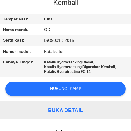
KUALITAS
Kembali
HUBUNGI
Tempat asal:
Cina
KAMI
Nama merek:
QD
Sertifikasi:
ISO9001：2015
BERITA
Nomor model:
Katalisator
Cahaya Tinggi:
,
Katalis Hydrocracking Diesel
KASUS
,
Katalis Hydrocracking Digunakan Kembali
Katalis Hydrotreating FC-14
SITEMAP
HUBUNGI KAMI!
PRIVACY
BUKA DETAIL
POLICY