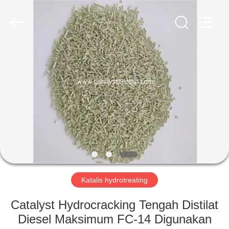
CATALYSTS
GROUP
CO.,LTD.
All
Rights
Reserved.
RUMAH
PRODUK
TENTANG
KAMI
TUR
PABRIK
Katalis hydrotreating
Catalyst Hydrocracking Tengah Distilat
KONTROL
Diesel Maksimum FC-14 Digunakan