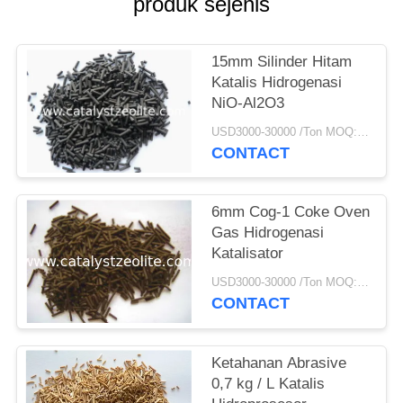
produk sejenis
15mm Silinder Hitam
Katalis Hidrogenasi
NiO-Al2O3
USD3000-30000 /Ton MOQ:1 KG
CONTACT
6mm Cog-1 Coke Oven
Gas Hidrogenasi
Katalisator
USD3000-30000 /Ton MOQ:1 KG
CONTACT
Ketahanan Abrasive
0,7 kg / L Katalis