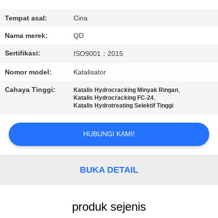
KUALITAS
Tempat asal:
Cina
HUBUNGI
Nama merek:
QD
KAMI
Sertifikasi:
ISO9001：2015
Nomor model:
Katalisator
BERITA
Cahaya Tinggi:
,
Katalis Hydrocracking Minyak Ringan
,
Katalis Hydrocracking FC-24
Katalis Hydrotreating Selektif Tinggi
KASUS
HUBUNGI KAMI!
SITEMAP
BUKA DETAIL
PRIVACY
POLICY
produk sejenis