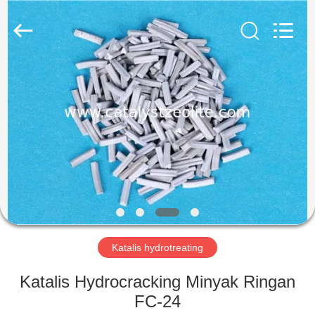
CATALYSTS
GROUP
CO.,LTD.
All
Rights
Reserved.
RUMAH
PRODUK
TENTANG
KAMI
TUR
PABRIK
Katalis hydrotreating
Katalis Hydrocracking Minyak Ringan
KONTROL
FC-24