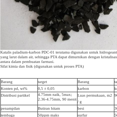
Katalis paladium-karbon PDC-01 terutama digunakan untuk hidrogeant
yang larut dalam air, sehingga PTA dapat dimurnikan dengan kristalisas
antara dalam pembuatan farmasi.
Sifat kimia dan fisik (digunakan untuk proses PTA)
Barang
target
Barang
t
Konten pd, wt%
0,5 ± 0,05
karbon
k
4.75mm naik, 5max;
Distribusi partikel
Luas permukaan, m2
9
2.36-4.75mm, 90 menit
/ g
penampilan
Butiran hitam
besi
3
tembaga
50ppm maks
surfur
5