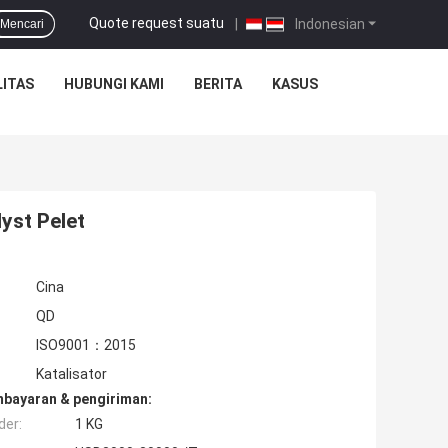
Quote request suatu
|
Indonesian
Mencari
ITAS
HUBUNGI KAMI
BERITA
KASUS
yst Pelet
Cina
QD
ISO9001：2015
Katalisator
mbayaran & pengiriman:
der:
1 KG