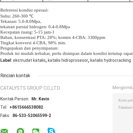
Referensi kondisi operasi:
Suhu: 260-300 ℃
Tekanan: 5.0-8.0Mpa,
tekanan parsial hidrogen: 0.4-0.8Mpa
Kecepatan ruang: 5-15 jam-1
Bahan, konsentrasi PTA: 28%; konten 4-CBA: 3300ppm
Tingkat konversi 4-CBA, 98% min.
Pengepakan dan penyimpanan:
Produk ini mudah terbakar, perlu disimpan dalam kondisi tertutup rapat
,
,
Label:
ekstrudat katalis
katalis hidroprosesor
katalis hydrocracking
Rincian kontak
CATALYSTS GROUP CO.,LTD
Mengirimk
Kontak Person:
Mr. Kevin
Tel:
+8615666538082
Faks:
86-533-52065599-2