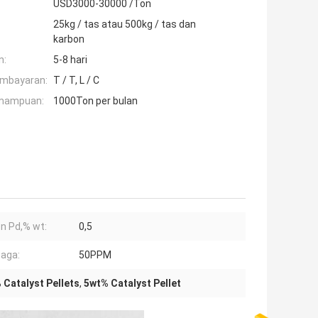
USD3000-30000 /Ton
25kg / tas atau 500kg / tas dan
karbon
n:
5-8 hari
embayaran:
T / T, L / C
mampuan:
1000Ton per bulan
n Pd,% wt:
0,5
aga:
50PPM
 Catalyst Pellets
,
5wt% Catalyst Pellet