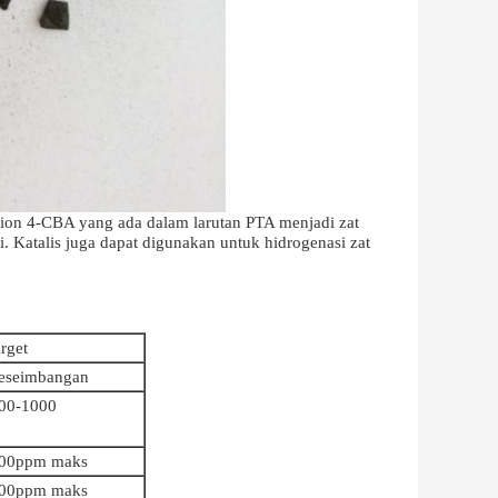
ion 4-CBA yang ada dalam larutan PTA menjadi zat
i. Katalis juga dapat digunakan untuk hidrogenasi zat
arget
eseimbangan
00-1000
00ppm maks
00ppm maks