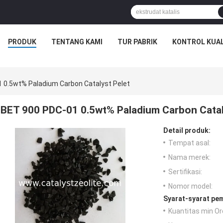
PRODUK
TENTANG KAMI
TUR PABRIK
KONTROL KUAL
 0.5wt% Paladium Carbon Catalyst Pelet
BET 900 PDC-01 0.5wt% Paladium Carbon Catal
Detail produk:
Tempat asal:
Nama merek:
Sertifikasi:
Nomor model:
Syarat-syarat pe
Kuantitas min Or