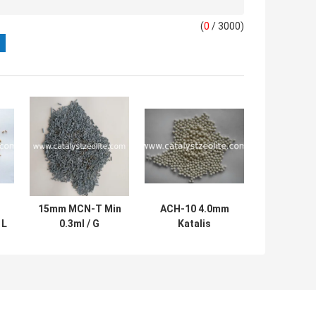
(
0
/ 3000)
15mm MCN-T Min
ACH-10 4.0mm
 L
0.3ml / G
Katalis
Pembawa
Hidrogenasi
Hydrotreating
Asetilena
Catalyst