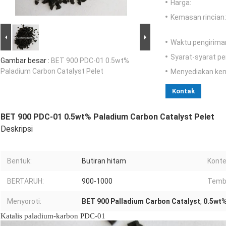
Harga:
Kemasan rincian:
Waktu pengirima
Syarat-syarat p
Gambar besar :
BET 900 PDC-01 0.5wt%
Paladium Carbon Catalyst Pelet
Menyediakan ke
Kontak
BET 900 PDC-01 0.5wt% Paladium Carbon Catalyst Pelet
Deskripsi
Bentuk:
Butiran hitam
Konte
BERTARUH:
900-1000
Temb
Menyoroti:
BET 900 Palladium Carbon Catalyst
,
0.5wt%
Katalis paladium-karbon PDC-01