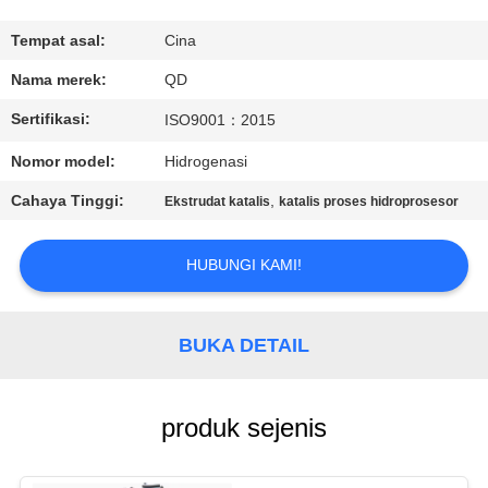
KUALITAS
Tempat asal:
Cina
HUBUNGI
Nama merek:
QD
KAMI
Sertifikasi:
ISO9001：2015
Nomor model:
Hidrogenasi
BERITA
Cahaya Tinggi:
,
Ekstrudat katalis
katalis proses hidroprosesor
KASUS
HUBUNGI KAMI!
SITEMAP
BUKA DETAIL
PRIVACY
POLICY
produk sejenis