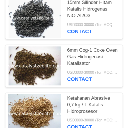
15mm Silinder Hitam
Katalis Hidrogenasi
NiO-Al2O3
USD3000-30000 /Ton MOQ:1 KG
CONTACT
6mm Cog-1 Coke Oven
Gas Hidrogenasi
Katalisator
USD3000-30000 /Ton MOQ:1 KG
CONTACT
Ketahanan Abrasive
0,7 kg / L Katalis
Hidroprosesor
USD3000-30000 /Ton MOQ:1 KG
CONTACT