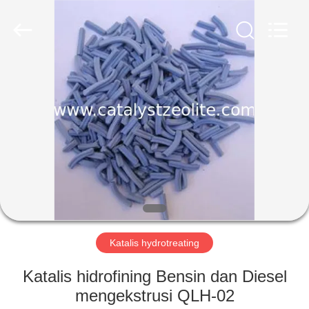
CATALYSTS
GROUP
CO.,LTD.
All
Rights
Reserved.
RUMAH
PRODUK
TENTANG
KAMI
TUR
PABRIK
Katalis hydrotreating
Katalis hidrofining Bensin dan Diesel
KONTROL
mengekstrusi QLH-02