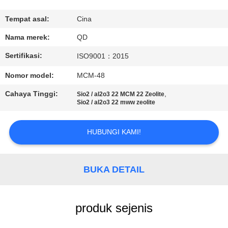
KUALITAS
Tempat asal:
Cina
HUBUNGI
Nama merek:
QD
KAMI
Sertifikasi:
ISO9001：2015
Nomor model:
MCM-48
BERITA
Cahaya Tinggi:
,
Sio2 / al2o3 22 MCM 22 Zeolite
Sio2 / al2o3 22 mww zeolite
KASUS
HUBUNGI KAMI!
SITEMAP
BUKA DETAIL
PRIVACY
POLICY
produk sejenis