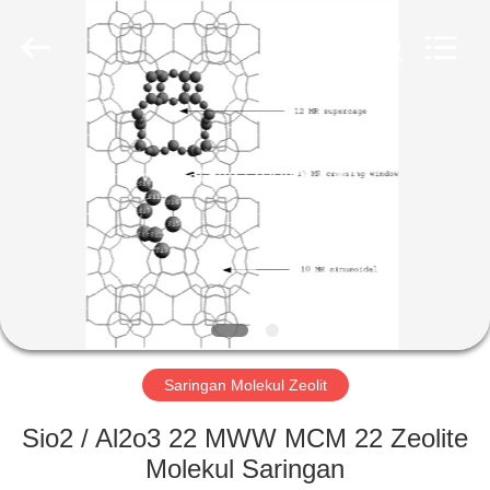
CATALYSTS
GROUP
CO.,LTD.
All
Rights
Reserved.
RUMAH
PRODUK
TENTANG
KAMI
TUR
PABRIK
Saringan Molekul Zeolit
Sio2 / Al2o3 22 MWW MCM 22 Zeolite
KONTROL
Molekul Saringan