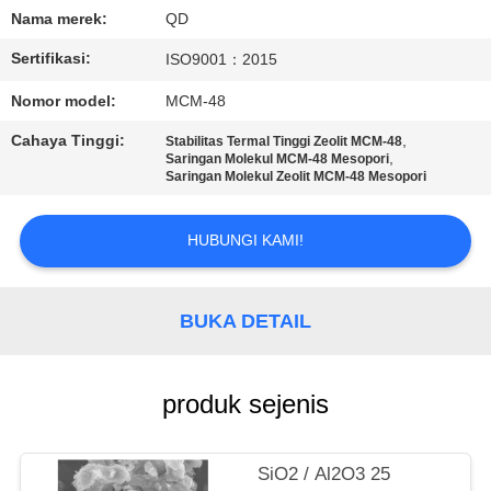
KUALITAS
Nama merek:
QD
Sertifikasi:
ISO9001：2015
HUBUNGI
Nomor model:
MCM-48
KAMI
Cahaya Tinggi:
,
Stabilitas Termal Tinggi Zeolit ​​​​MCM-48
,
Saringan Molekul MCM-48 Mesopori
BERITA
Saringan Molekul Zeolit ​​MCM-48 Mesopori
HUBUNGI KAMI!
KASUS
SITEMAP
BUKA DETAIL
PRIVACY
produk sejenis
POLICY
SiO2 / Al2O3 25