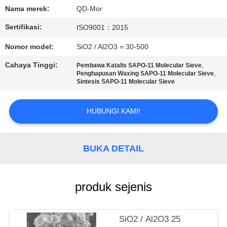
KUALITAS
Nama merek:
QD-Mor
Sertifikasi:
ISO9001：2015
HUBUNGI
Nomor model:
SiO2 / Al2O3 = 30-500
KAMI
Cahaya Tinggi:
,
Pembawa Katalis SAPO-11 Molecular Sieve
,
Penghapusan Waxing SAPO-11 Molecular Sieve
BERITA
Sintesis SAPO-11 Molecular Sieve
HUBUNGI KAMI!
KASUS
SITEMAP
BUKA DETAIL
PRIVACY
produk sejenis
POLICY
SiO2 / Al2O3 25