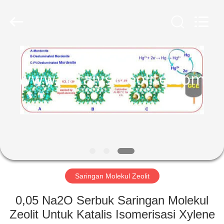
CATALYSTS
GROUP
CO.,LTD.
All
Rights
Reserved.
RUMAH
PRODUK
TENTANG
KAMI
TUR
PABRIK
Saringan Molekul Zeolit
0,05 Na2O Serbuk Saringan Molekul
KONTROL
Zeolit ​​Untuk Katalis Isomerisasi Xylene