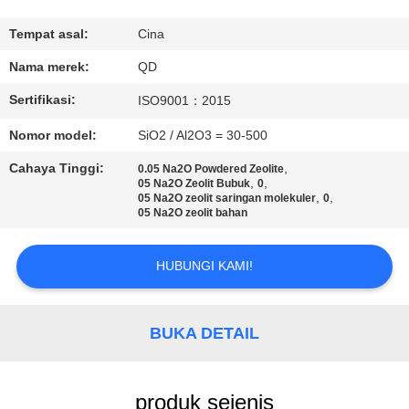
KUALITAS
Tempat asal:
Cina
HUBUNGI
Nama merek:
QD
KAMI
Sertifikasi:
ISO9001：2015
Nomor model:
SiO2 / Al2O3 = 30-500
BERITA
Cahaya Tinggi:
,
0.05 Na2O Powdered Zeolite
,
,
05 Na2O Zeolit ​​Bubuk
0
,
,
05 Na2O zeolit ​​saringan molekuler
0
KASUS
05 Na2O zeolit ​​bahan
SITEMAP
HUBUNGI KAMI!
PRIVACY
BUKA DETAIL
POLICY
produk sejenis