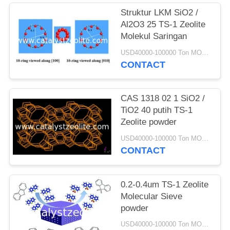
Struktur LKM SiO2 /
Al2O3 25 TS-1 Zeolite
Molekul Saringan
USD40000-100000 Ton MOQ:1 KG
CONTACT
CAS 1318 02 1 SiO2 /
TiO2 40 putih TS-1
Zeolite powder
USD40000-100000 Ton MOQ:1 KG
CONTACT
0.2-0.4um TS-1 Zeolite
Molecular Sieve
powder
USD40000-100000 Ton MOQ:1 KG