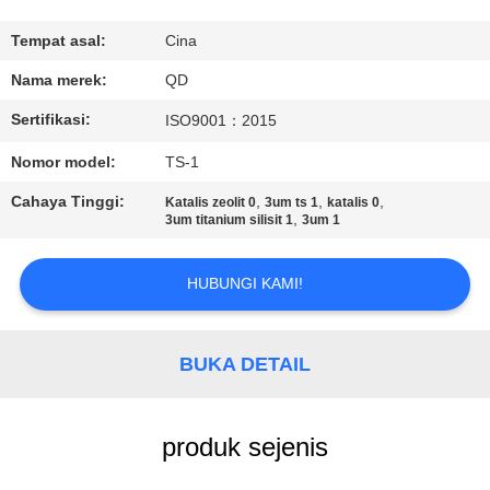
KUALITAS
Tempat asal:
Cina
HUBUNGI
Nama merek:
QD
KAMI
Sertifikasi:
ISO9001：2015
Nomor model:
TS-1
BERITA
Cahaya Tinggi:
,
,
,
Katalis zeolit ​​0
3um ts 1
katalis 0
,
3um titanium silisit 1
3um 1
KASUS
HUBUNGI KAMI!
SITEMAP
BUKA DETAIL
PRIVACY
POLICY
produk sejenis