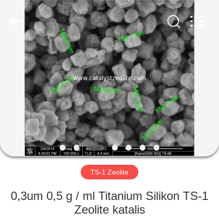
CATALYSTS
GROUP
CO.,LTD.
All
Rights
Reserved.
RUMAH
PRODUK
TENTANG
KAMI
TUR
PABRIK
TS-1 Zeolite
0,3um 0,5 g / ml Titanium Silikon TS-1
KONTROL
Zeolite katalis