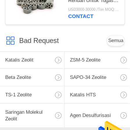
Rendah Untuk Tugas
Preforming Dalam
USD3000-30000 /Ton MOQ:1 Kg
Amonia atau Produk
CONTACT
Hidrogen
Bad Request
Semua
Katalis Zeolit
ZSM-5 Zeolite
Beta Zeolite
SAPO-34 Zeolite
TS-1 Zeolite
Katalis HTS
Saringan Molekul
Agen Desulfurisasi
Zeolit