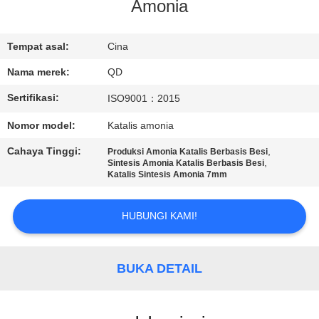
KUALITAS
Amonia
HUBUNGI
Tempat asal:
Cina
KAMI
Nama merek:
QD
Sertifikasi:
ISO9001：2015
BERITA
Nomor model:
Katalis amonia
Cahaya Tinggi:
,
Produksi Amonia Katalis Berbasis Besi
KASUS
,
Sintesis Amonia Katalis Berbasis Besi
Katalis Sintesis Amonia 7mm
SITEMAP
HUBUNGI KAMI!
PRIVACY
BUKA DETAIL
POLICY