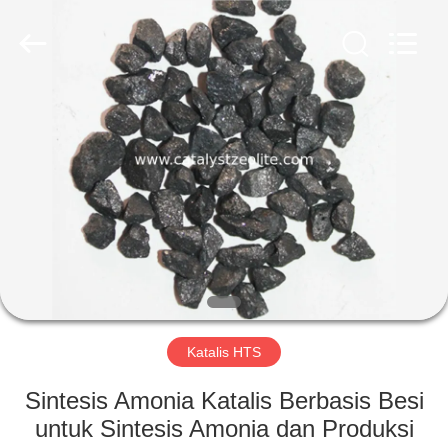
CATALYSTS
GROUP
CO.,LTD.
All
Rights
Reserved.
RUMAH
PRODUK
TENTANG
KAMI
TUR
PABRIK
Katalis HTS
Sintesis Amonia Katalis Berbasis Besi
KONTROL
untuk Sintesis Amonia dan Produksi