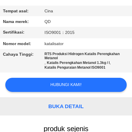
KUALITAS
Tempat asal:
Cina
HUBUNGI
Nama merek:
QD
KAMI
Sertifikasi:
ISO9001：2015
Nomor model:
katalisator
BERITA
Cahaya Tinggi:
RTS Produksi Hidrogen Katalis Perengkahan
Metanol
,
,
Katalis Perengkahan Metanol 1.3kg / l
KASUS
Katalis Penguraian Metanol ISO9001
SITEMAP
HUBUNGI KAMI!
PRIVACY
BUKA DETAIL
POLICY
produk sejenis