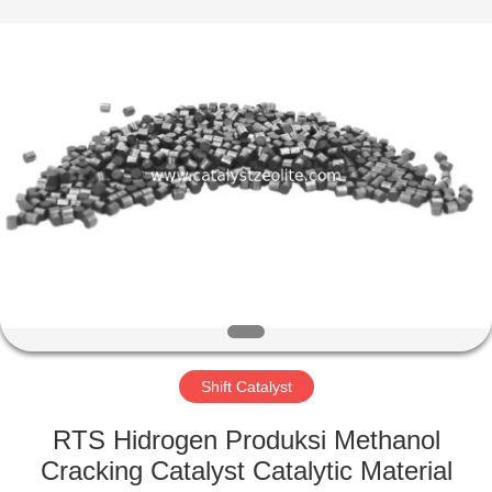
CATALYSTS
GROUP
CO.,LTD.
All
Rights
Reserved.
RUMAH
PRODUK
TENTANG
KAMI
TUR
PABRIK
Shift Catalyst
RTS Hidrogen Produksi Methanol
KONTROL
Cracking Catalyst Catalytic Material