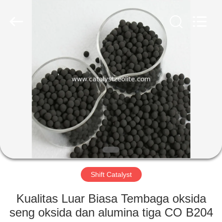
CATALYSTS
GROUP
CO.,LTD.
All
Rights
Reserved.
RUMAH
PRODUK
TENTANG
KAMI
TUR
PABRIK
Shift Catalyst
Kualitas Luar Biasa Tembaga oksida
KONTROL
seng oksida dan alumina tiga CO B204