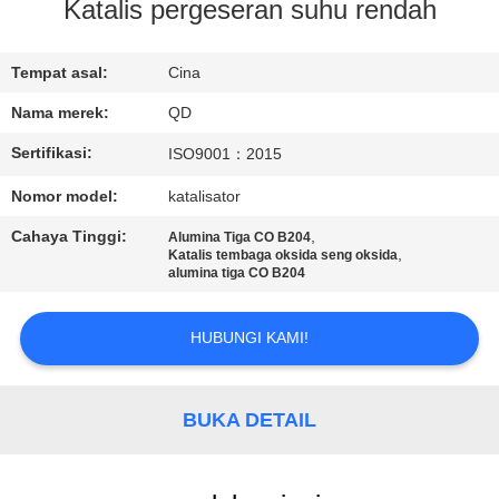
KUALITAS
Katalis pergeseran suhu rendah
HUBUNGI
Tempat asal:
Cina
KAMI
Nama merek:
QD
Sertifikasi:
ISO9001：2015
BERITA
Nomor model:
katalisator
Cahaya Tinggi:
,
Alumina Tiga CO B204
KASUS
,
Katalis tembaga oksida seng oksida
alumina tiga CO B204
SITEMAP
HUBUNGI KAMI!
PRIVACY
BUKA DETAIL
POLICY