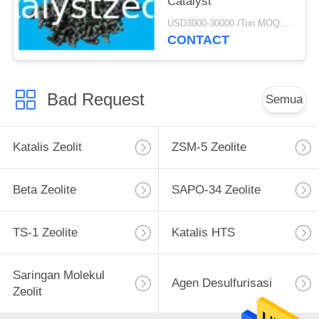
Catalyst
USD3000-30000 /Ton MOQ:1 KG
CONTACT
Bad Request
Semua
Katalis Zeolit
ZSM-5 Zeolite
Beta Zeolite
SAPO-34 Zeolite
TS-1 Zeolite
Katalis HTS
Saringan Molekul
Agen Desulfurisasi
Zeolit