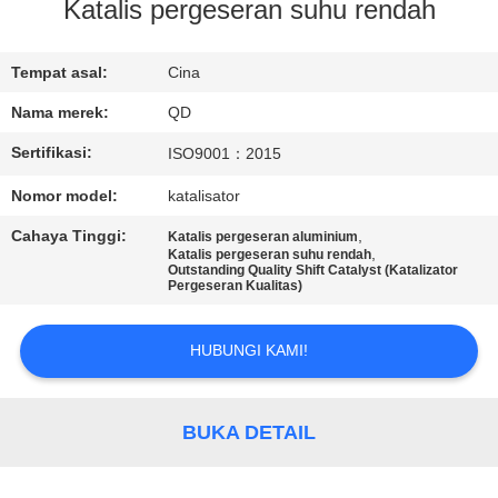
KUALITAS
Katalis pergeseran suhu rendah
HUBUNGI
Tempat asal:
Cina
KAMI
Nama merek:
QD
Sertifikasi:
ISO9001：2015
BERITA
Nomor model:
katalisator
Cahaya Tinggi:
,
Katalis pergeseran aluminium
KASUS
,
Katalis pergeseran suhu rendah
Outstanding Quality Shift Catalyst (Katalizator
Pergeseran Kualitas)
SITEMAP
HUBUNGI KAMI!
PRIVACY
POLICY
BUKA DETAIL