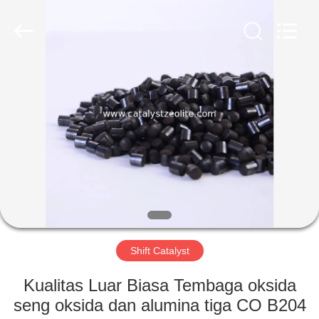
CATALYSTS
GROUP
CO.,LTD.
All
Rights
Reserved.
RUMAH
PRODUK
TENTANG
KAMI
TUR
PABRIK
Shift Catalyst
Kualitas Luar Biasa Tembaga oksida
KONTROL
seng oksida dan alumina tiga CO B204