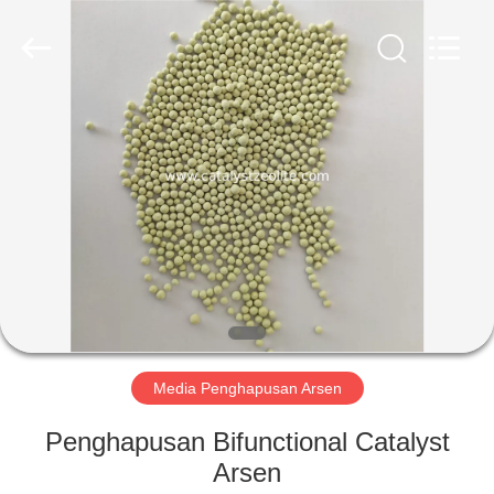
CATALYSTS
GROUP
CO.,LTD.
All
Rights
Reserved.
RUMAH
PRODUK
TENTANG
KAMI
TUR
PABRIK
Media Penghapusan Arsen
Penghapusan Bifunctional Catalyst
KONTROL
Arsen