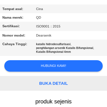
KUALITAS
Tempat asal:
Cina
HUBUNGI
Nama merek:
QD
KAMI
Sertifikasi:
ISO9001：2015
Nomor model:
Dearsenik
BERITA
Cahaya Tinggi:
,
katalis hidrodesulfurisasi
,
penghilangan arsenik Katalis Bifungsional
Katalis Bifungsional 4mm
KASUS
HUBUNGI KAMI!
SITEMAP
BUKA DETAIL
PRIVACY
POLICY
produk sejenis