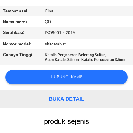
KUALITAS
Tempat asal:
Cina
HUBUNGI
Nama merek:
QD
KAMI
Sertifikasi:
ISO9001：2015
Nomor model:
shitcatalyst
BERITA
Cahaya Tinggi:
,
Katalis Pergeseran Belerang Sulfur
,
Agen Katalis 3.5mm
Katalis Pergeseran 3.5mm
KASUS
HUBUNGI KAMI!
SITEMAP
BUKA DETAIL
PRIVACY
POLICY
produk sejenis