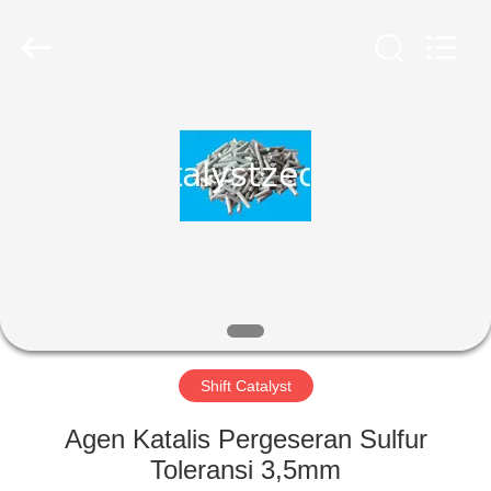
CATALYSTS
GROUP
CO.,LTD.
All
Rights
Reserved.
RUMAH
PRODUK
TENTANG
KAMI
TUR
PABRIK
Shift Catalyst
Agen Katalis Pergeseran Sulfur
KONTROL
Toleransi 3,5mm