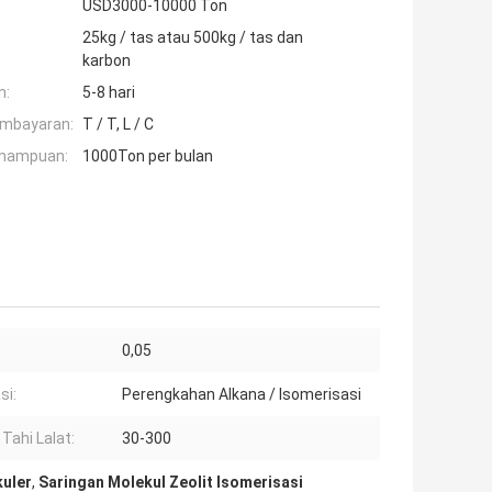
USD3000-10000 Ton
25kg / tas atau 500kg / tas dan
karbon
n:
5-8 hari
embayaran:
T / T, L / C
mampuan:
1000Ton per bulan
:
0,05
si:
Perengkahan Alkana / Isomerisasi
 Tahi Lalat:
30-300
kuler
,
Saringan Molekul Zeolit ​​​​Isomerisasi