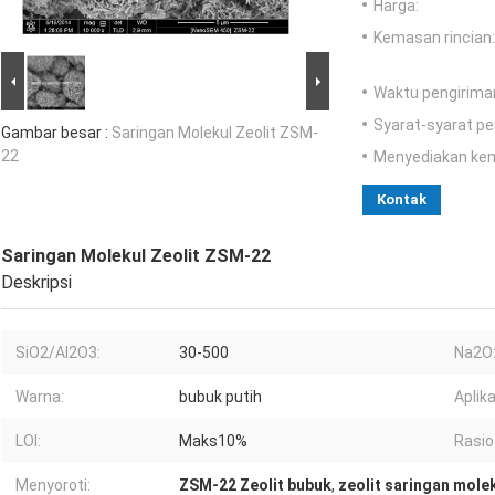
Harga:
Kemasan rincian:
Waktu pengirima
Syarat-syarat p
Gambar besar :
Saringan Molekul Zeolit ​​ZSM-
22
Menyediakan ke
Kontak
Saringan Molekul Zeolit ​​ZSM-22
Deskripsi
SiO2/Al2O3:
30-500
Na2O
Warna:
bubuk putih
Aplika
LOI:
Maks10%
Rasio
Menyoroti:
ZSM-22 Zeolit ​​​​bubuk
,
zeolit ​​saringan mole