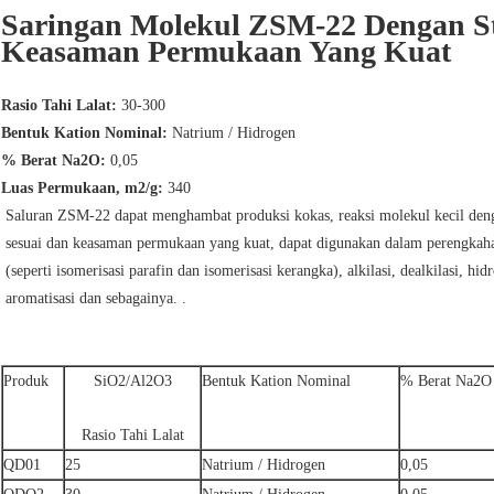
Saringan Molekul ZSM-22 Dengan Str
Keasaman Permukaan Yang Kuat
Rasio Tahi Lalat:
30-300
Bentuk Kation Nominal:
Natrium / Hidrogen
% Berat Na2O:
0,05
Luas Permukaan, m2/g:
340
Saluran ZSM-22 dapat menghambat produksi kokas, reaksi molekul kecil denga
sesuai dan keasaman permukaan yang kuat, dapat digunakan dalam perengkahan
(seperti isomerisasi parafin dan isomerisasi kerangka), alkilasi, dealkilasi, hid
aromatisasi dan sebagainya. .
Produk
SiO2/Al2O3
Bentuk Kation Nominal
% Berat Na2O
Rasio Tahi Lalat
QD01
25
Natrium / Hidrogen
0,05