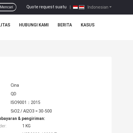
Quote request suatu
|
Indonesian
Mencari
ITAS
HUBUNGI KAMI
BERITA
KASUS
Cina
QD
ISO9001：2015
SiO2 / Al2O3 = 30-500
mbayaran & pengiriman:
der:
1 KG