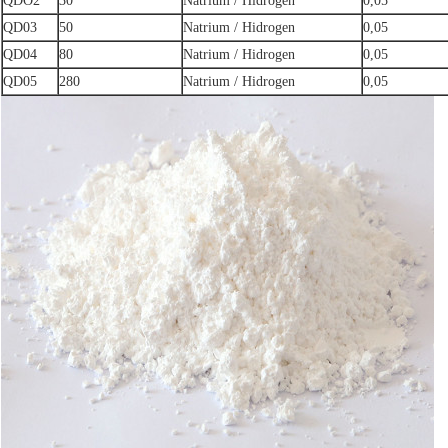
QDO2
30
Natrium / Hidrogen
0,05
QD03
50
Natrium / Hidrogen
0,05
QD04
80
Natrium / Hidrogen
0,05
QD05
280
Natrium / Hidrogen
0,05